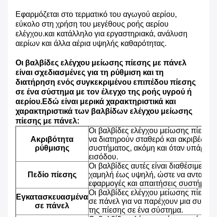
Εφαρμόζεται στο τερματικό του αγωγού αερίου,
εύκολο στη χρήση του μεγέθους ροής αερίου
ελέγχου.και κατάλληλο για εργαστηριακά, ανάλυση
αερίων και άλλα αέρια υψηλής καθαρότητας.
Οι βαλβίδες ελέγχου μείωσης πίεσης με πάνελ
είναι σχεδιασμένες για τη ρύθμιση και τη
διατήρηση ενός συγκεκριμένου επιπέδου πίεσης
σε ένα σύστημα με τον έλεγχο της ροής υγρού ή
αερίου.Εδώ είναι μερικά χαρακτηριστικά και
χαρακτηριστικά των βαλβίδων ελέγχου μείωσης
πίεσης με πάνελ:
Οι βαλβίδες ελέγχου μείωσης πίεσης 
Ακριβότητα
να διατηρούν σταθερό και ακριβές επ
ρύθμισης
συστήματος, ακόμη και όταν υπάρχου
εισόδου.
Οι βαλβίδες αυτές είναι διαθέσιμες σ
Πεδίο πίεσης
χαμηλή έως υψηλή, ώστε να ανταποκρ
εφαρμογές και απαιτήσεις συστήματο
Οι βαλβίδες ελέγχου μείωσης πίεσης
Εγκατασκευασμένα
σε πάνελ για να παρέχουν μια συμπαγ
σε πάνελ
της πίεσης σε ένα σύστημα.