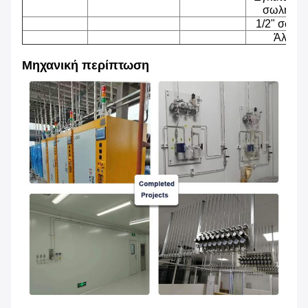
σωλήνω
1/2" σωλή
Άλλα
Μηχανική περίπτωση