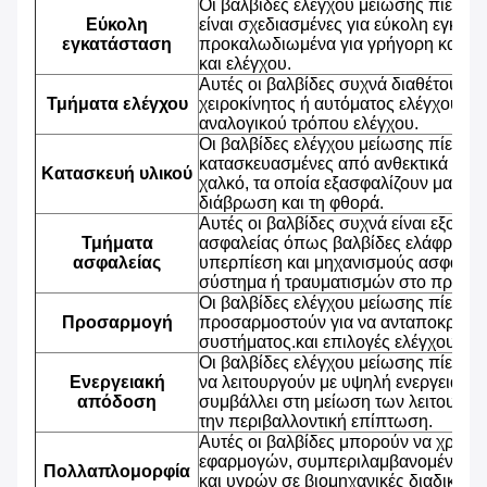
Οι βαλβίδες ελέγχου μείωσης πίεσης
Εύκολη
είναι σχεδιασμένες για εύκολη εγκατ
εγκατάσταση
προκαλωδιωμένα για γρήγορη και εύ
και ελέγχου.
Αυτές οι βαλβίδες συχνά διαθέτουν δ
Τμήματα ελέγχου
χειροκίνητος ή αυτόματος ελέγχου, τ
αναλογικού τρόπου ελέγχου.
Οι βαλβίδες ελέγχου μείωσης πίεσης
κατασκευασμένες από ανθεκτικά υλικ
Κατασκευή υλικού
χαλκό, τα οποία εξασφαλίζουν μακρά 
διάβρωση και τη φθορά.
Αυτές οι βαλβίδες συχνά είναι εξοπλι
Τμήματα
ασφαλείας όπως βαλβίδες ελάφρυνση
ασφαλείας
υπερπίεση και μηχανισμούς ασφαλεία
σύστημα ή τραυματισμών στο προσω
Οι βαλβίδες ελέγχου μείωσης πίεσης
Προσαρμογή
προσαρμοστούν για να ανταποκριθούν
συστήματος.και επιλογές ελέγχου.
Οι βαλβίδες ελέγχου μείωσης πίεσης 
Ενεργειακή
να λειτουργούν με υψηλή ενεργειακή
απόδοση
συμβάλλει στη μείωση των λειτουργι
την περιβαλλοντική επίπτωση.
Αυτές οι βαλβίδες μπορούν να χρησιμ
εφαρμογών, συμπεριλαμβανομένου το
Πολλαπλομορφία
και υγρών σε βιομηχανικές διαδικασ