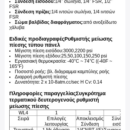
Σύνδεση εισόδου:
1/4" σωλήνα, 1/4" FSR, 1/2"
FSR
Σύνδεση πρίζας:
1/4 ιντσών σωλήνα, 1/4 ιντσών
FSR
Σώμα βαλβίδας διαφράγματος:
από ανοξείδωτο
χάλυβα
Ειδικές προδιαγραφές
Ρυθμιστής μείωσης
πίεσης τύπου πάνελ
Μέγιστη πίεση εισόδου:3000,2200 psi
Μέγιστη πίεση εξόδου:25,50,100,150,250 psi
Εργασιακή θερμοκρασία: -40°C ~ 74°C ((-40F ~
165°F)
Ποσοστό ροής: βλ. διάγραμμα καμπύλης ροής
Διαρροή ρυθμιστή πίεσης
Δυνατότητα: 2 x 10-8atm.cc/sec Η Cv: 0.14
Πληροφορίες παραγγελίας
Συγκρότημα
τερματικού δευτερογενούς ρυθμιστή
μείωσης πίεσης
WL4
1
1
1
Σειρά
Επιλογές
Αποκλεισμός
Σύνδεση
λειτουργίας
Σύνδεση
εισόδου
Τερματικό
1.Με άδειαση,
1/4"NPT ((F)
Συναρμολόγ