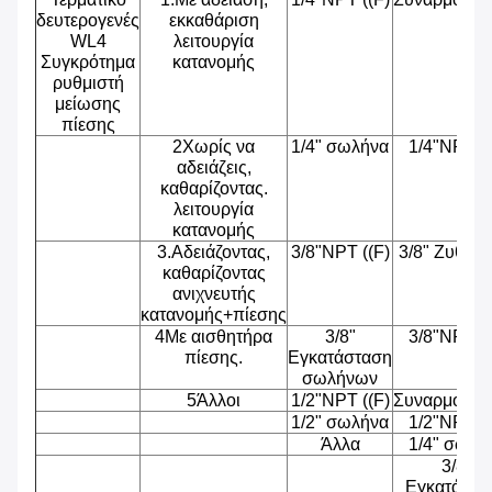
δευτερογενές
εκκαθάριση
WL4
λειτουργία
Συγκρότημα
κατανομής
ρυθμιστή
μείωσης
πίεσης
2Χωρίς να
1/4" σωλήνα
1/4"NPT (
αδειάζεις,
καθαρίζοντας.
λειτουργία
κατανομής
3.Αδειάζοντας,
3/8"NPT ((F)
3/8" Ζυθοπο
καθαρίζοντας
ανιχνευτής
κατανομής+πίεσης
4Με αισθητήρα
3/8"
3/8"NPT (
πίεσης.
Εγκατάσταση
σωλήνων
5Άλλοι
1/2"NPT ((F)
Συναρμολόγ
1/2" σωλήνα
1/2"NPT (
Άλλα
1/4" σωλή
3/8"
Εγκατάστα