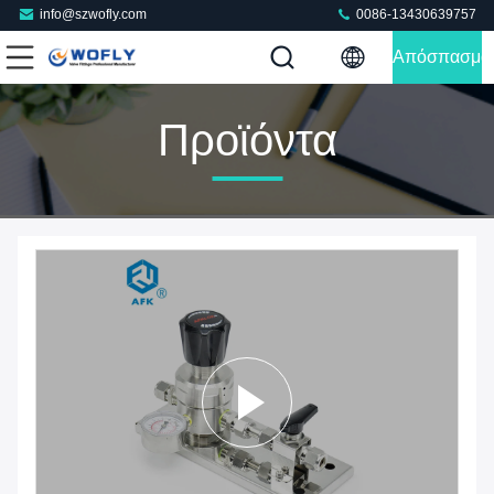
info@szwofly.com
0086-13430639757
Απόσπασμα
Προϊόντα