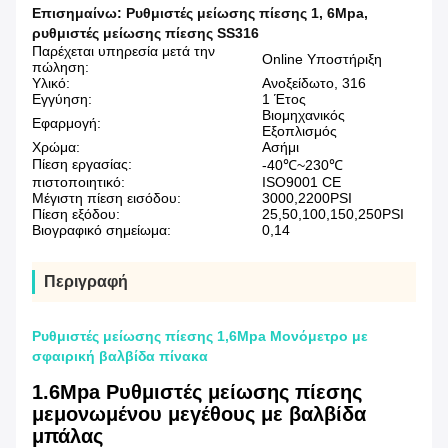
Επισημαίνω:
Ρυθμιστές μείωσης πίεσης 1
,
6Mpa
,
ρυθμιστές μείωσης πίεσης SS316
Παρέχεται υπηρεσία μετά την
Online Υποστήριξη
πώληση:
Υλικό:
Ανοξείδωτο, 316
Εγγύηση:
1 Έτος
Βιομηχανικός
Εφαρμογή:
Εξοπλισμός
Χρώμα:
Ασήμι
Πίεση εργασίας:
-40℃~230℃
πιστοποιητικό:
ISO9001 CE
Μέγιστη πίεση εισόδου:
3000,2200PSI
Πίεση εξόδου:
25,50,100,150,250PSI
Βιογραφικό σημείωμα:
0,14
Περιγραφή
Ρυθμιστές μείωσης πίεσης 1,6Mpa Μονόμετρο με
σφαιρική βαλβίδα πίνακα
1.6Mpa Ρυθμιστές μείωσης πίεσης
μεμονωμένου μεγέθους με βαλβίδα
μπάλας