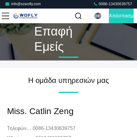
info@szwofly.com
0086-13430639757
Απόσπασμα
Επαφή
Εμείς
Η ομάδα υπηρεσιών μας
Miss. Catlin Zeng
Τηλεφώνημα:
0086-13430639757