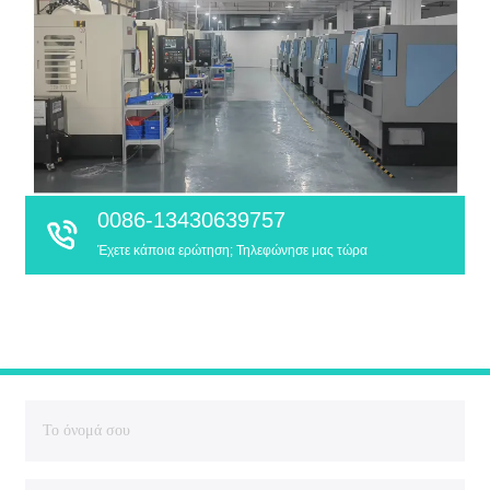
0086-13430639757
Έχετε κάποια ερώτηση; Τηλεφώνησε μας τώρα