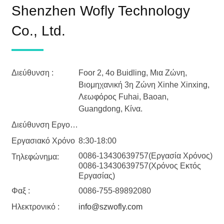
Shenzhen Wofly Technology
Co., Ltd.
Διεύθυνση :
Foor 2, 4ο Buidling, Μια Ζώνη,
Βιομηχανική 3η Ζώνη Xinhe Xinxing,
Λεωφόρος Fuhai, Baoan,
Guangdong, Κίνα.
Διεύθυνση Εργοστασίου :
Εργασιακό Χρόνο
8:30-18:00
0086-13430639757(Εργασία Χρόνος)
Τηλεφώνημα:
0086-13430639757(Χρόνος Εκτός
Εργασίας)
Φαξ :
0086-755-89892080
Ηλεκτρονικό :
info@szwofly.com