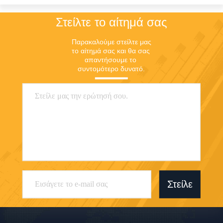
Στείλτε το αίτημά σας
Παρακαλούμε στείλτε μας 
το αίτημά σας και θα σας 
απαντήσουμε το 
συντομότερο δυνατό.
Στείλε