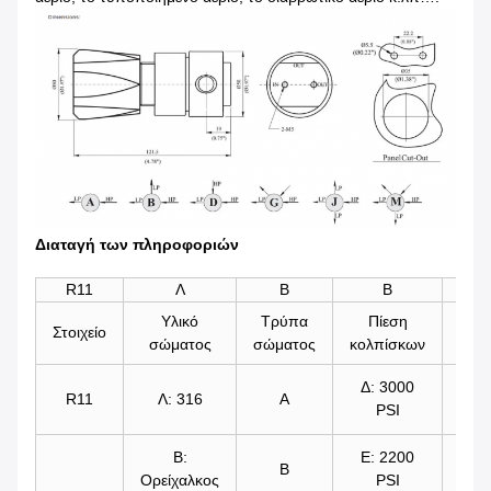
Διαταγή των πληροφοριών
R11
Λ
Β
Β
Έξο
Υλικό
Τρύπα
Πίεση
Στοιχείο
σώματος
σώματος
κολπίσκων
Πί
Δ: 3000
Φ:
R11
Λ: 316
Α
PSI
500
Β:
Ε: 2200
Γ:
Β
Ορείχαλκος
PSI
250