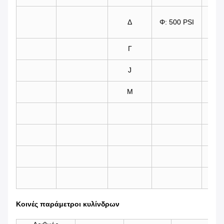
Κ:
Δ
Φ: 500 PSI
50p
Λ:
Γ
25p
J
Μ
Κοινές παράμετροι κυλίνδρων