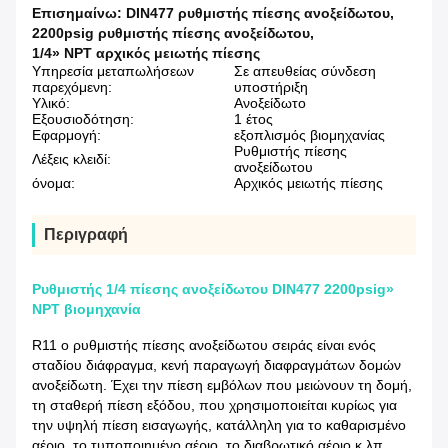
Επισημαίνω:
DIN477 ρυθμιστής πίεσης ανοξείδωτου
,
2200psig ρυθμιστής πίεσης ανοξείδωτου
,
1/4» NPT αρχικός μειωτής πίεσης
Υπηρεσία μεταπωλήσεων
Σε απευθείας σύνδεση
παρεχόμενη:
υποστήριξη
Υλικό:
Ανοξείδωτο
Εξουσιοδότηση:
1 έτος
Εφαρμογή:
εξοπλισμός βιομηχανίας
Ρυθμιστής πίεσης
Λέξεις κλειδί:
ανοξείδωτου
όνομα:
Αρχικός μειωτής πίεσης
Περιγραφή
Ρυθμιστής 1/4 πίεσης ανοξείδωτου DIN477 2200psig»
NPT βιομηχανία
R11 ο ρυθμιστής πίεσης ανοξείδωτου σειράς είναι ενός
σταδίου διάφραγμα, κενή παραγωγή διαφραγμάτων δομών
ανοξείδωτη. Έχει την πίεση εμβόλων που μειώνουν τη δομή,
τη σταθερή πίεση εξόδου, που χρησιμοποιείται κυρίως για
την υψηλή πίεση εισαγωγής, κατάλληλη για το καθαρισμένο
αέριο, το τυποποιημένο αέριο, το διαβρωτικό αέριο κ.λπ….