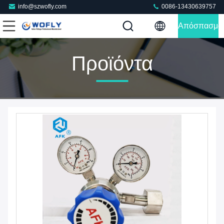
info@szwofly.com
0086-13430639757
Απόσπασμα
Προϊόντα