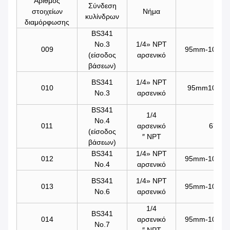
Αριθμός
Σύνδεση
στοιχείων
Νήμα
Μή
κυλίνδρων
διαμόρφωσης
BS341
No.3
1/4» NPT
009
95mm-101mm/
(είσοδος
αρσενικό
βάσεων)
BS341
1/4» NPT
010
95mm101mm/
No.3
αρσενικό
BS341
1/4
No.4
011
αρσενικό
67mm/
(είσοδος
″ NPT
βάσεων)
BS341
1/4» NPT
012
95mm-101mm/
No.4
αρσενικό
BS341
1/4» NPT
013
95mm-101mm/
No.6
αρσενικό
1/4
BS341
014
αρσενικό
95mm-101mm/
No.7
″ NPT