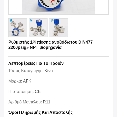
Ρυθμιστής 1/4 πίεσης ανοξείδωτου DIN477
2200psig» NPT βιομηχανία
Λεπτομέρειες Για Το Προϊόν
Τόπος Καταγωγής:
Κίνα
Μάρκα:
AFK
Πιστοποίηση:
CE
Αριθμό Μοντέλου:
R11
Όροι Πληρωμής Και Αποστολής