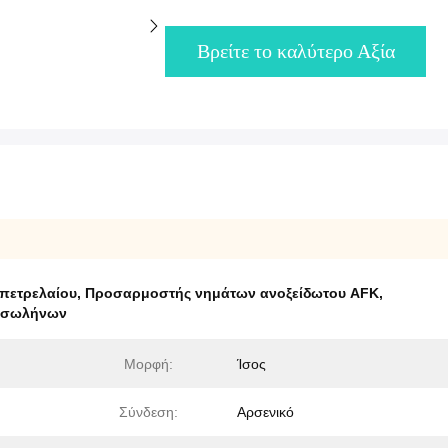
Βρείτε το καλύτερο Αξία
πετρελαίου
,
Προσαρμοστής νημάτων ανοξείδωτου AFK
,
ν σωλήνων
Μορφή:
Ίσος
Σύνδεση:
Αρσενικό