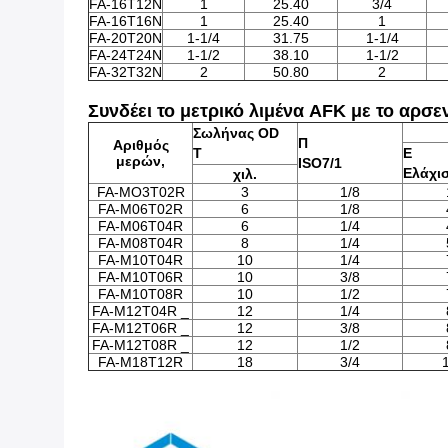
FA-16T12N
1
25.40
3/4
FA-16T16N
1
25.40
1
FA-20T20N
1-1/4
31.75
1-1/4
FA-24T24N
1-1/2
38.10
1-1/2
FA-32T32N
2
50.80
2
Συνδέει το μετρικό λιμένα AFK με το αρσ
Σωλήνας OD
Π
Αριθμός
Τ
Ε
μερών,
ISO7/1
Ελάχισ
χιλ.
FA-MO3T02R
3
1/8
FA-M06T02R
6
1/8
FA-M06T04R
6
1/4
FA-M08T04R
8
1/4
FA-M10T04R
10
1/4
FA-M10T06R
10
3/8
FA-M10T08R
10
1/2
FA-M12T04R _
12
1/4
FA-M12T06R _
12
3/8
FA-M12T08R _
12
1/2
FA-M18T12R
18
3/4