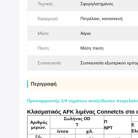
Τεχνικές:
Σφυρηλατημένος
Εφαρμογή:
Πετρέλαιο, κατασκευή
Μέσο:
Αέριο
Πίεση:
Μέση πίεση
Συσκευασία:
Συσκευασία εξωτερικού εμπο
Περιγραφή
Προσαρμοστής 1/4 νημάτων ανοξείδωτου πετρελαί
Κλασματικός AFK λιμένας Connetcts στο 
Σωλήνας OD
Π
Αριθμός
Τ
Ε
μερών.
NPT
Ελ
ίντσα
χιλ.
FA-