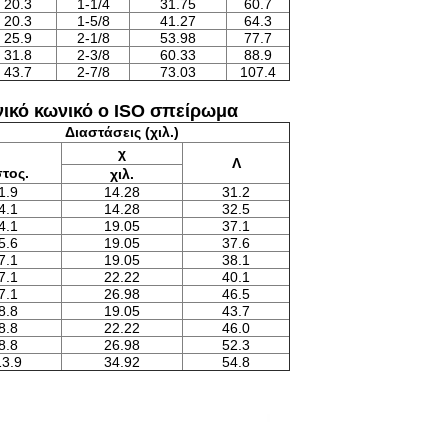
20.3
1-1/4
31.75
60.7
20.3
1-5/8
41.27
64.3
25.9
2-1/8
53.98
77.7
31.8
2-3/8
60.33
88.9
43.7
2-7/8
73.03
107.4
ενικό κωνικό ο ISO σπείρωμα
Διαστάσεις (χιλ.)
χ
Λ
τος.
χιλ.
1.9
14.28
31.2
4.1
14.28
32.5
4.1
19.05
37.1
5.6
19.05
37.6
7.1
19.05
38.1
7.1
22.22
40.1
7.1
26.98
46.5
8.8
19.05
43.7
8.8
22.22
46.0
8.8
26.98
52.3
13.9
34.92
54.8