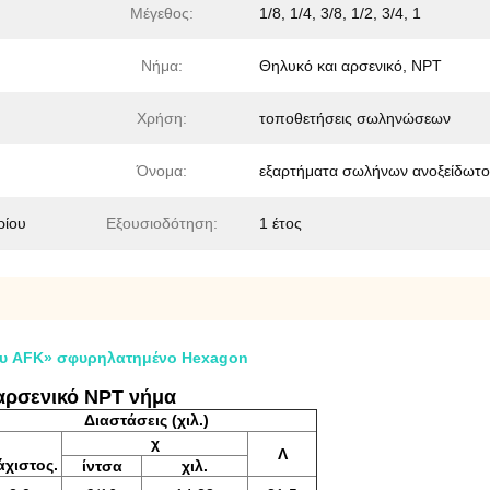
Μέγεθος:
1/8, 1/4, 3/8, 1/2, 3/4, 1
Νήμα:
Θηλυκό και αρσενικό, NPT
Χρήση:
τοποθετήσεις σωληνώσεων
Όνομα:
εξαρτήματα σωλήνων ανοξείδωτ
ρίου
Εξουσιοδότηση:
1 έτος
ου AFK» σφυρηλατημένο Hexagon
αρσενικό NPT νήμα
Διαστάσεις (χιλ.)
χ
Λ
άχιστος.
ίντσα
χιλ.