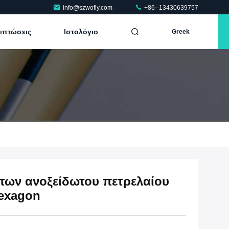
info@szwofly.com
+86--13430639757
ριπτώσεις
Ιστολόγιο
Greek
των ανοξείδωτου πετρελαίου
exagon