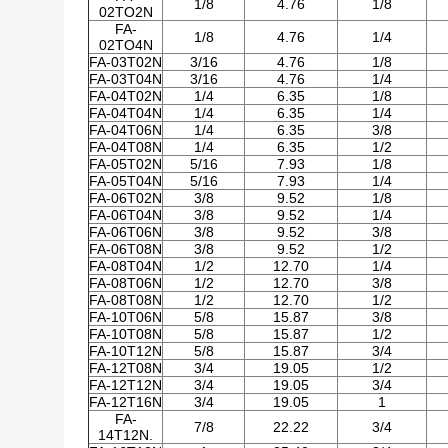
1/8
4.76
1/8
02TO2N
FA-
1/8
4.76
1/4
02TO4N
FA-03T02N
3/16
4.76
1/8
FA-03T04N
3/16
4.76
1/4
FA-04T02N
1/4
6.35
1/8
FA-04T04N
1/4
6.35
1/4
FA-04T06N
1/4
6.35
3/8
FA-04T08N
1/4
6.35
1/2
FA-05T02N
5/16
7.93
1/8
FA-05T04N
5/16
7.93
1/4
FA-06T02N
3/8
9.52
1/8
FA-06T04N
3/8
9.52
1/4
FA-06T06N
3/8
9.52
3/8
FA-06T08N
3/8
9.52
1/2
FA-08T04N
1/2
12.70
1/4
FA-08T06N
1/2
12.70
3/8
FA-08T08N
1/2
12.70
1/2
FA-10T06N
5/8
15.87
3/8
FA-10T08N
5/8
15.87
1/2
FA-10T12N
5/8
15.87
3/4
FA-12T08N
3/4
19.05
1/2
FA-12T12N
3/4
19.05
3/4
FA-12T16N
3/4
19.05
1
FA-
7/8
22.22
3/4
14T12N.