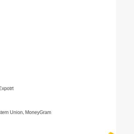
xpotrt
estern Union, MoneyGram