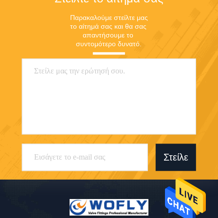
Παρακαλούμε στείλτε μας 
το αίτημά σας και θα σας 
απαντήσουμε το 
συντομότερο δυνατό.
Στείλε