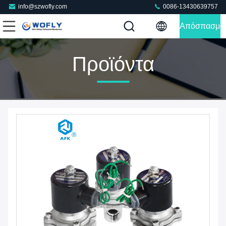
info@szwofly.com
0086-13430639757
Απόσπασμα
Προϊόντα