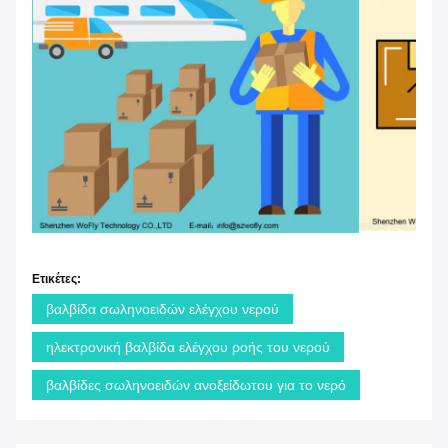
Ετικέτες:
βαλβίδα σωληνοειδών ελέγχου νερού
ηλεκτρονική βαλβίδα ελέγχου ροής του νερού
βαλβίδες σωληνοειδών ανοξείδωτου για το νερό