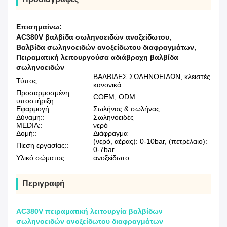
Επισημαίνω:
AC380V βαλβίδα σωληνοειδών ανοξείδωτου
,
Βαλβίδα σωληνοειδών ανοξείδωτου διαφραγμάτων
,
Πειραματική λειτουργούσα αδιάβροχη βαλβίδα
σωληνοειδών
ΒΑΛΒΙΔΕΣ ΣΩΛΗΝΟΕΙΔΩΝ, κλειστές
Τύπος::
κανονικά
Προσαρμοσμένη
COEM, ODM
υποστήριξη::
Εφαρμογή::
Σωλήνας & σωλήνας
Δύναμη::
Σωληνοειδές
MEDIA::
νερό
Δομή::
Διάφραγμα
(νερό, αέρας): 0-10bar, (πετρέλαιο):
Πίεση εργασίας::
0-7bar
Υλικό σώματος::
ανοξείδωτο
Περιγραφή
AC380V πειραματική λειτουργία βαλβίδων
σωληνοειδών ανοξείδωτου διαφραγμάτων