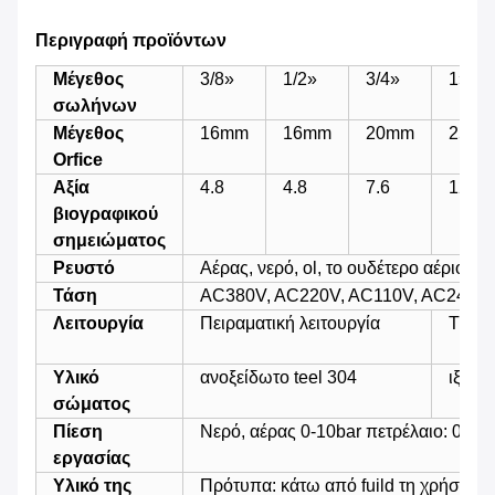
Περιγραφή προϊόντων
Μέγεθος
3/8»
1/2»
3/4»
1»
σωλήνων
Μέγεθος
16mm
16mm
20mm
25m
Orfice
Αξία
4.8
4.8
7.6
12
βιογραφικού
σημειώματος
Ρευστό
Αέρας, νερό, ol, το ουδέτερο αέριο, υ
Τάση
AC380V, AC220V, AC110V, AC24V,
Λειτουργία
Πειραματική λειτουργία
Τύπο
Υλικό
ανοξείδωτο teel 304
ιξώδε
σώματος
Πίεση
Νερό, αέρας 0-10bar πετρέλαιο: 0-7ba
εργασίας
Υλικό της
Πρότυπα: κάτω από fuild τη χρήση N