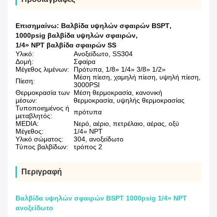
Επισημαίνω:
Βαλβίδα υψηλών σφαιρών BSPT
,
1000psig βαλβίδα υψηλών σφαιρών
,
1/4» NPT βαλβίδα σφαιρών SS
Υλικό:
Ανοξείδωτο, SS304
Δομή:
Σφαίρα
Μέγεθος λιμένων:
Πρότυπα, 1/8» 1/4» 3/8» 1/2»
Μέση πίεση, χαμηλή πίεση, υψηλή πίεση,
Πίεση:
3000PSI
Θερμοκρασία των
Μέση θερμοκρασία, κανονική
μέσων:
θερμοκρασία, υψηλής θερμοκρασίας
Τυποποιημένος ή
πρότυπα
μεταβλητός:
MEDIA:
Νερό, αέριο, πετρέλαιο, αέρας, οξύ
Μέγεθος:
1/4» NPT
Υλικό σώματος:
304, ανοξείδωτο
Τύπος βαλβίδων:
τρόπος 2
Περιγραφή
Βαλβίδα υψηλών σφαιρών BSPT 1000psig 1/4» NPT
ανοξείδωτο