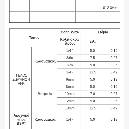
012:3/4»
Conn. /Size
Στόμιο
Τύπος
Κολπίσκος/
χιλ.
.
έξοδος
1/4 "
5.0
0,19
3/8»
7.5
0,27
Κλασματικός
1/2»
9.0
0,35
3/4»
12.5
0,49
ΤΈΛΟΣ
ΣΩΛΉΝΩΝ
6mm
5.0
0,19
AFK
8mm
5.0
0,19
Μετρικός
10mm
7.0
0,27
12mm
9.0
0,35
18mm
12.5
0,49
Αρσενικό
νήμα
Κλασματικός
1/4»
5.0
0,19
BSPT