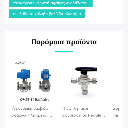
περασμένες κλωστή σφαίρες ανοξείδωτου
ανοξείδωτο χάλυβα βαλβίδα πλωτήρα
Παρόμοια προϊόντα
Υγειονομική βαλβίδα
Η υψηλή πίεση
Συμπίεσ
σφαιρών ηλεκτρικών
σφυρηλάτησε Ferrule
πίεσης 
κινητήρων φλαντζών 3
OD ανοξείδωτου αερίου
εγκαθισ