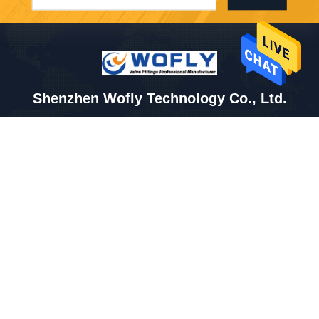
Shenzhen Wofly Technology Co., Ltd.
info@szwofly.com
0086-13430639757
Foor 2, 4ο Buidling, μια ζών
η, βιομηχανική 3η ζώνη Xinh
e Xinxing, λεωφόρος Fuhai,
Baoan, Guangdong, Κίνα.
Κίνα Καλή ποιότητα Ρυθμιστής πίεσης ανοξείδωτου Προμηθευτής. 2026
Shenzhen Wofly Technology Co., Ltd. Όλα τα δικαιώματα διατηρούνται.