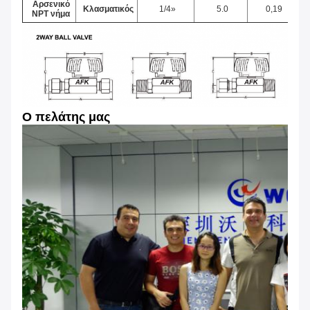
Αρσενικό
Κλασματικός
1/4»
5.0
0,19
NPT νήμα
Ο πελάτης μας