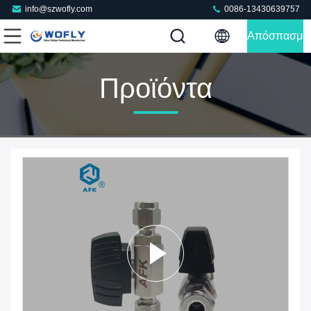
info@szwofly.com
0086-13430639757
Απόσπασμα
Προϊόντα