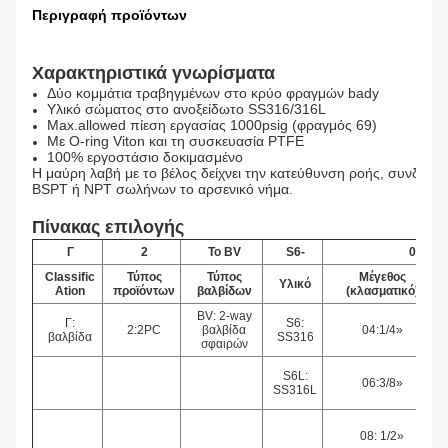
Περιγραφή προϊόντων
Χαρακτηριστικά γνωρίσματα
Δύο κομμάτια τραβηγμένων στο κρύο φραγμών bady
Υλικό σώματος στο ανοξείδωτο SS316/316L
Max.allowed πίεση εργασίας 1000psig (φραγμός 69)
Με O-ring Viton και τη συσκευασία PTFE
100% εργοστάσιο δοκιμασμένο
Η μαύρη λαβή με το βέλος δείχνει την κατεύθυνση ροής, συνδέσει
BSPT ή NPT σωλήνων το αρσενικό νήμα.
Πίνακας επιλογής
Γ
2
Το BV
S6-
02
Classific
Τύπος
Τύπος
Μέγεθος
Υλικό
Ation
προϊόντων
βαλβίδων
(κλασματικό)
BV: 2-way
Γ:
S6:
2:2PC
βαλβίδα
04:1/4»
βαλβίδα
SS316
σφαιρών
S6L:
06:3/8»
SS316L
08: 1/2»