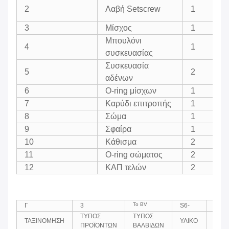
2
Λαβή Setscrew
1
3
Μίσχος
1
Μπουλόνι
4
1
συσκευασίας
Συσκευασία
5
2
αδένων
6
O-ring μίσχων
1
7
Καρύδι επιτροπής
1
8
Σώμα
1
9
Σφαίρα
1
10
Κάθισμα
2
11
O-ring σώματος
2
12
ΚΑΠ τελών
2
Το BV
Γ
3
S6-
02
ΤΥΠΟΣ
ΤΥΠΟΣ
ΜΕΓ
ΤΑΞΙΝΟΜΗΣΗ
ΥΛΙΚΟ
ΠΡΟΪΟΝΤΩΝ
ΒΑΛΒΙΔΩΝ
(ΚΛΑ