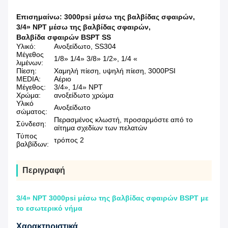
Επισημαίνω:
3000psi μέσω της βαλβίδας σφαιρών
,
3/4» NPT μέσω της βαλβίδας σφαιρών
,
Βαλβίδα σφαιρών BSPT SS
Υλικό:
Ανοξείδωτο, SS304
Μέγεθος
1/8» 1/4» 3/8» 1/2», 1/4 «
λιμένων:
Πίεση:
Χαμηλή πίεση, υψηλή πίεση, 3000PSI
MEDIA:
Αέριο
Μέγεθος:
3/4», 1/4» NPT
Χρώμα:
ανοξείδωτο χρώμα
Υλικό
Ανοξείδωτο
σώματος:
Περασμένος κλωστή, προσαρμόστε από το
Σύνδεση:
αίτημα σχεδίων των πελατών
Τύπος
τρόπος 2
βαλβίδων:
Περιγραφή
3/4» NPT 3000psi μέσω της βαλβίδας σφαιρών BSPT με
το εσωτερικό νήμα
Χαρακτηριστικά