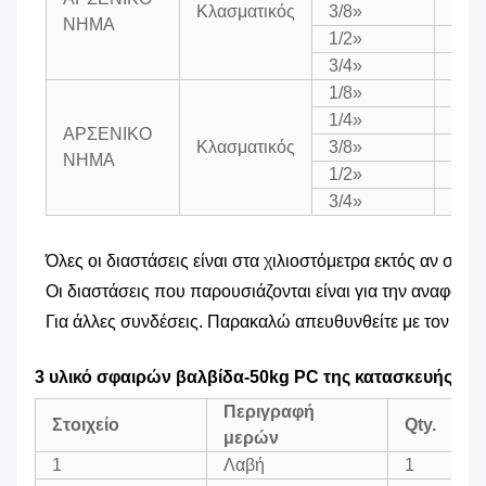
Κλασματικός
3/8»
7.0
ΝΗΜΑ
1/2»
9.2
3/4»
12.0
1/8»
5.0
1/4»
5.0
ΑΡΣΕΝΙΚΟ
Κλασματικός
3/8»
7.0
ΝΗΜΑ
1/2»
10.0
3/4»
12.0
Όλες οι διαστάσεις είναι στα χιλιοστόμετρα εκτός αν συγκ
Οι διαστάσεις που παρουσιάζονται είναι για την αναφορά
Για άλλες συνδέσεις. Παρακαλώ απευθυνθείτε με τον α
3 υλικό σφαιρών βαλβίδα-50kg PC της κατασκευής
Περιγραφή
Στοιχείο
Qty.
μερών
1
Λαβή
1