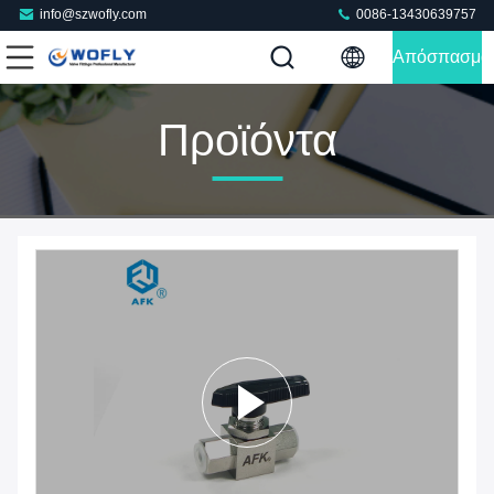
info@szwofly.com
0086-13430639757
Απόσπασμα
Προϊόντα