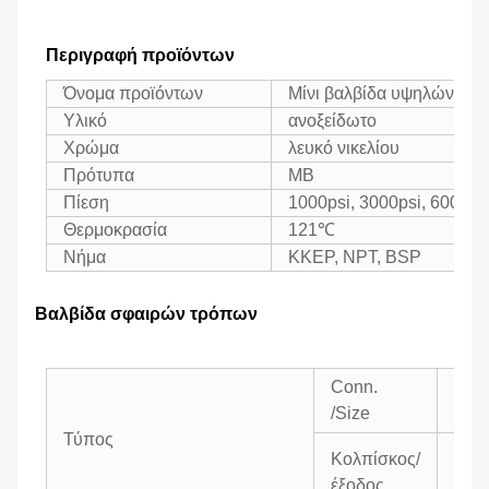
Περιγραφή προϊόντων
Όνομα προϊόντων
Μίνι βαλβίδα υψηλών σφα
Υλικό
ανοξείδωτο
Χρώμα
λευκό νικελίου
Πρότυπα
ΜΒ
Πίεση
1000psi, 3000psi, 6000ps
Θερμοκρασία
121℃
Νήμα
ΚΚΕΡ, NPT, BSP
Βαλβίδα σφαιρών τρόπων
Conn.
Στόμ
/Size
Τύπος
Κολπίσκος/
Χιλ.
έξοδος