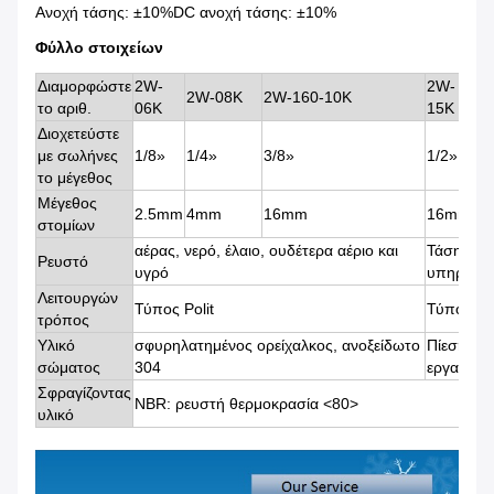
Ανοχή τάσης: ±10%DC ανοχή τάσης: ±10%
Φύλλο στοιχείων
Διαμορφώστε
2W-
2W-
2
2W-08K
2W-160-10K
το αριθ.
06K
15K
2
Διοχετεύστε
με σωλήνες
1/8»
1/4»
3/8»
1/2»
3/
το μέγεθος
Μέγεθος
2.5mm
4mm
16mm
16mm
2
στομίων
αέρας, νερό, έλαιο, ουδέτερα αέριο και
Τάση
Ρευστό
υγρό
υπηρεσι
Λειτουργών
Τύπος Polit
Τύπος
τρόπος
Υλικό
σφυρηλατημένος ορείχαλκος, ανοξείδωτο
Πίεση
σώματος
304
εργασίας
Σφραγίζοντας
NBR: ρευστή θερμοκρασία
<80>
υλικό