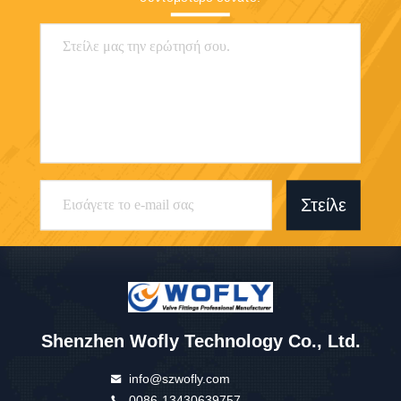
Στείλε
Shenzhen Wofly Technology Co., Ltd.
info@szwofly.com
0086-13430639757