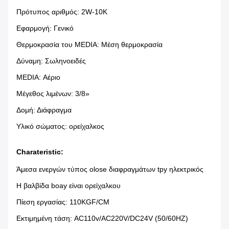
Πρότυπος αριθμός:
2W-10K
Εφαρμογή:
Γενικό
Θερμοκρασία του MEDIA:
Μέση θερμοκρασία
Δύναμη:
Σωληνοειδές
MEDIA:
Αέριο
Μέγεθος λιμένων: 3/8
»
Δομή:
Διάφραγμα
Υλικό σώματος:
ορείχαλκος
Charateristic:
Άμεσα ενεργών τύπος olose διαφραγμάτων tpy ηλεκτρικός
Η βαλβίδα boay είναι ορείχαλκου
Πίεση εργασίας: 110KGF/CM
Εκτιμημένη τάση: AC110v/AC220V/DC24V (50/60HZ)