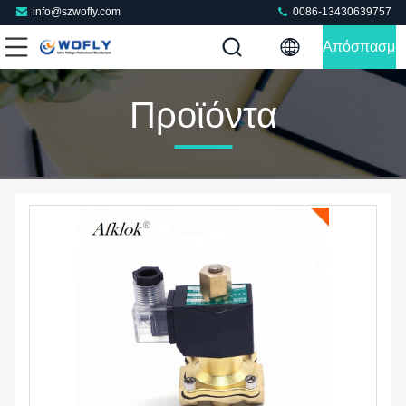
info@szwofly.com
0086-13430639757
Απόσπασμα
Προϊόντα