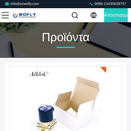
info@szwofly.com
0086-13430639757
Απόσπασμα
Προϊόντα