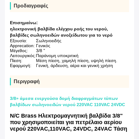
Προδιαγραφές
Επισημαίνω:
ηλεκτρονική βαλβίδα ελέγχου ροής του νερού
,
βαλβίδες σωληνοειδών ανοξείδωτου για το νερό
Εξουσία:
Σωληνοειδής
Apprecation:
Γενικός
Μέγεθος:
3/8 "
Λειτουργικός:
Παράνομη υποκριτική
Πίεση:
Μέση πίεση, χαμηλή πίεση, υψηλή πίεση.
Εφαρμογή:
Γενική, άρδευση, αέρα και γενική χρήση
Περιγραφή
3/8» άμεσα ενεργούσα δομή διαφραγμάτων τύπων
βαλβίδων σωληνοειδών νερού 220VAC 110VAC 24VDC
N/C Brass Ηλεκτρομαγνητική βαλβίδα 3/8"
που χρησιμοποιείται για πετρέλαιο αερίου
νερού 220VAC,110VAC, 24VDC, 24VAC Τάση