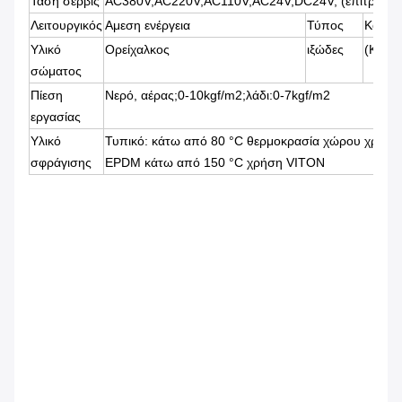
Τάση σέρβις
AC380V,AC220V,AC110V,AC24V,DC24V, (επιτρέπετ
Λειτουργικός
Αμεση ενέργεια
Τύπος
Κανονι
Υλικό
Ορείχαλκος
ιξώδες
(Κάτω
σώματος
Πίεση
Νερό, αέρας;0-10kgf/m2;λάδι:0-7kgf/m2
εργασίας
Υλικό
Τυπικό: κάτω από 80 °C θερμοκρασία χώρου χρήσ
σφράγισης
EPDM κάτω από 150 °C χρήση VITON