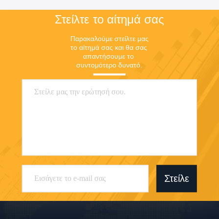
Στείλτε το αίτημά σας
Παρακαλούμε στείλτε μας 
το αίτημά σας και θα σας 
απαντήσουμε το 
συντομότερο δυνατό.
Στείλε