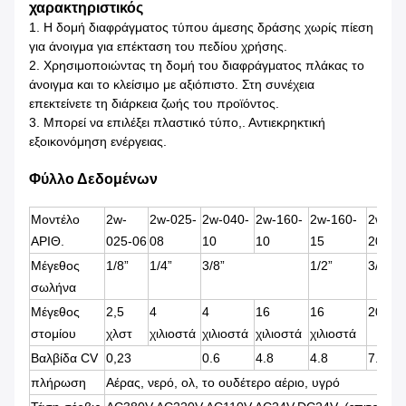
χαρακτηριστικός
1. Η δομή διαφράγματος τύπου άμεσης δράσης χωρίς πίεση 
για άνοιγμα για επέκταση του πεδίου χρήσης.
2. Χρησιμοποιώντας τη δομή του διαφράγματος πλάκας το 
άνοιγμα και το κλείσιμο με αξιόπιστο. Στη συνέχεια 
επεκτείνετε τη διάρκεια ζωής του προϊόντος.
3. Μπορεί να επιλέξει πλαστικό τύπο,. Αντιεκρηκτική 
εξοικονόμηση ενέργειας.
Φύλλο Δεδομένων
Μοντέλο
2w-
2w-025-
2w-040-
2w-160-
2w-160-
2w-
ΑΡΙΘ.
025-06
08
10
10
15
200-2
Μέγεθος
1/8”
1/4”
3/8”
1/2”
3/4”
σωλήνα
Μέγεθος
2,5
4
4
16
16
20 m
στομίου
χλστ
χιλιοστά
χιλιοστά
χιλιοστά
χιλιοστά
Βαλβίδα CV
0,23
0.6
4.8
4.8
7.6
πλήρωση
Αέρας, νερό, ολ, το ουδέτερο αέριο, υγρό