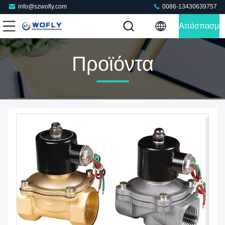
info@szwofly.com
0086-13430639757
Απόσπασμα
Προϊόντα