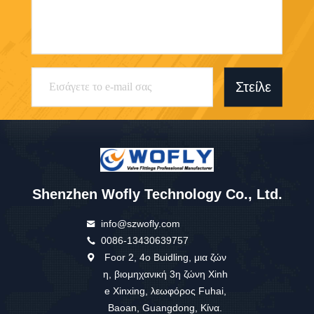
Στείλε
Shenzhen Wofly Technology Co., Ltd.
info@szwofly.com
0086-13430639757
Foor 2, 4ο Buidling, μια ζών
η, βιομηχανική 3η ζώνη Xinh
e Xinxing, λεωφόρος Fuhai,
Baoan, Guangdong, Κίνα.