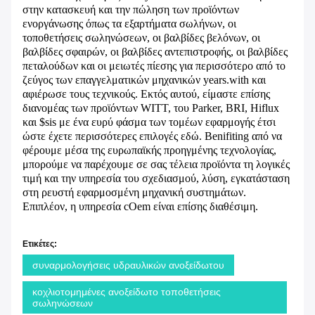
στην κατασκευή και την πώληση των προϊόντων
ενοργάνωσης όπως τα εξαρτήματα σωλήνων, οι
τοποθετήσεις σωληνώσεων, οι βαλβίδες βελόνων, οι
βαλβίδες σφαιρών, οι βαλβίδες αντεπιστροφής, οι βαλβίδες
πεταλούδων και οι μειωτές πίεσης για περισσότερο από το
ζεύγος των επαγγελματικών μηχανικών years.with και
αφιέρωσε τους τεχνικούς. Εκτός αυτού, είμαστε επίσης
διανομέας των προϊόντων WITT, του Parker, BRI, Hiflux
και $sis με ένα ευρύ φάσμα των τομέων εφαρμογής έτσι
ώστε έχετε περισσότερες επιλογές εδώ. Benifiting από να
φέρουμε μέσα της ευρωπαϊκής προηγμένης τεχνολογίας,
μπορούμε να παρέχουμε σε σας τέλεια προϊόντα τη λογικές
τιμή και την υπηρεσία του σχεδιασμού, λύση, εγκατάσταση
στη ρευστή εφαρμοσμένη μηχανική συστημάτων.
Επιπλέον, η υπηρεσία cOem είναι επίσης διαθέσιμη.
Ετικέτες:
συναρμολογήσεις υδραυλικών ανοξείδωτου
κοχλιοτομημένες ανοξείδωτο τοποθετήσεις
σωληνώσεων