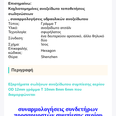
Επισημαίνω:
Κοχλιοτομημένες ανοξείδωτο τοποθετήσεις
σωληνώσεων
,
συναρμολογήσεις υδραυλικών ανοξείδωτου
Τύπος:
Γράμμα Τ
Υλικό:
ανοξείδωτο ατσάλι
Τεχνολογία:
σφυρήλατος
ένα δευτερεύον αρσενικό, άλλο θηλυκό
Σύνδεση:
δύο
Σχήμα:
Ίσος
Επικεφαλής
Hexagon
κώδικας:
Θύρα:
Shenzhen
Περιγραφή
Εξαρτήματα σωλήνων ανοξείδωτου συμπίεσης αερίου
OD 12mm γράμμα Τ 10mm 8mm 6mm που
διαμορφώνεται
συναρμολογήσεις συνδετήρων
προσαρμοστών συμπίεσης αερίου