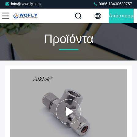
info@szwofly.com
0086-13430639757
Απόσπασμα
Προϊόντα