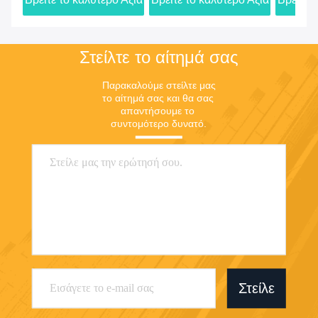
από 1000pcs
Υποστήριξη OEM
Στείλτε το αίτημά σας
Παρακαλούμε στείλτε μας 
το αίτημά σας και θα σας 
απαντήσουμε το 
συντομότερο δυνατό.
Στείλε