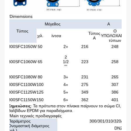
*Dimemsions
Μέγεθος
Α
Τύπος
Ο
Τύπος
χιλ.
ίντσα
ΥΠΟΛΟΧΑΓΟΣ
Α
τύπων
300SFC1050W
50
2»
216
248
2
300SFC1060W
65
1/2
223
258
““
300SFC1080W
80
3»
231
265
300SFC1100W
100
4»
275
307
300SFC1125W
125
5»
349
386
300SFC1150W
150
6»
362
401
Σημειώσεις
: Τα πρότυπα στον πίνακα παίρνουν το σώμα CI, 304S
βαλβίδων EPDM για παραδείγματα.
*Main τεχνικές προδιαγραφές
Παράμετρος
300/301/310/320/330/
Ονομαστική διάμετρος
DN25-D
(χιλ.)