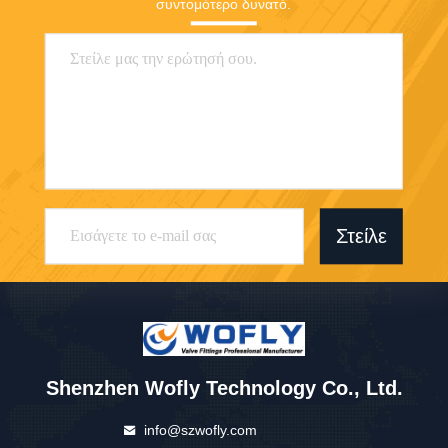
συντομότερο δυνατό.
Στείλε
Shenzhen Wofly Technology Co., Ltd.
info@szwofly.com