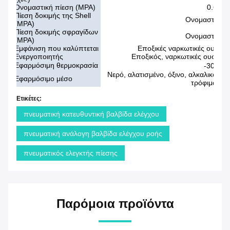
Ονομαστική πίεση (MPA)
0.6/1.6
Πίεση δοκιμής της Shell
Ονομαστική π
(MPA)
Πίεση δοκιμής σφραγίδων
Ονομαστική π
(MPA)
Εμφάνιση που καλύπτεται
Εποξικές ναρκωτικές ουσίες 
Ενεργοποιητής
Εποξικός, ναρκωτικές ουσίες, 
Εφαρμόσιμη θερμοκρασία
-30℃~
Νερό, αλατισμένο, όξινο, αλκαλικό, φυ
Εφαρμόσιμο μέσο
τρόφιμα, ατ
Ετικέτες:
πνευματική κατευθυντική βαλβίδα ελέγχου
πνευματική ανάλογη βαλβίδα ελέγχου ροής
πνευματικός ελεγκτής πίεσης
Παρόμοια προϊόντα