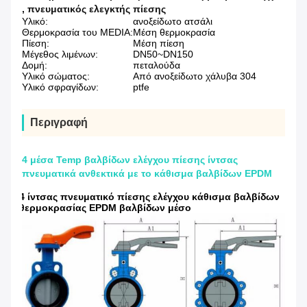
,
πνευματικός ελεγκτής πίεσης
Υλικό:
ανοξείδωτο ατσάλι
Θερμοκρασία του MEDIA:
Μέση θερμοκρασία
Πίεση:
Μέση πίεση
Μέγεθος λιμένων:
DN50~DN150
Δομή:
πεταλούδα
Υλικό σώματος:
Από ανοξείδωτο χάλυβα 304
Υλικό σφραγίδων:
ptfe
Περιγραφή
4 μέσα Temp βαλβίδων ελέγχου πίεσης ίντσας
πνευματικά ανθεκτικά με το κάθισμα βαλβίδων EPDM
4 ίντσας πνευματικό πίεσης ελέγχου κάθισμα βαλβίδων
θερμοκρασίας EPDM βαλβίδων μέσο