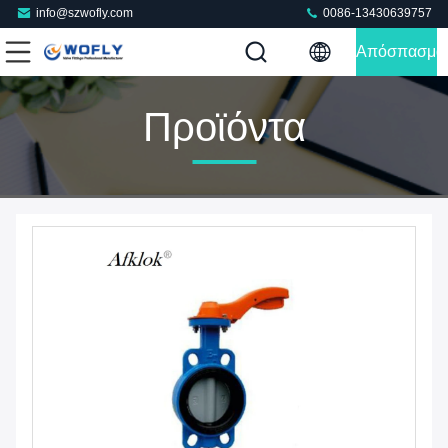
info@szwofly.com
0086-13430639757
Απόσπασμα
Προϊόντα