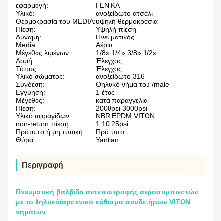
εφαρμογή:
ΓΕΝΙΚΑ
Υλικό:
ανοξείδωτο ατσάλι
Θερμοκρασία του MEDIA:
υψηλή θερμοκρασία
Πίεση:
Υψηλή πίεση
Δύναμη:
Πνευματικός
Media:
Αέριο
Μέγεθος λιμένων:
1/8» 1/4» 3/8» 1/2»
Δομή:
Έλεγχος
Τύπος:
Έλεγχος
Υλικό σώματος:
ανοξείδωτο 316
Σύνδεση:
Θηλυκό νήμα του /male
Εγγύηση:
1 έτος
Μέγεθος:
κατά παραγγελία
Πίεση:
2000psi 3000psi
Υλικό σφραγίδων:
NBR EPDM VITON
non-return πίεση:
1 10 25psi
Πρότυπο ή μη τυπική:
Πρότυπο
Θύρα:
Yantian
Περιγραφή
Πνευματική βαλβίδα αντεπιστροφής αεροσυμπιεστών
με το θηλυκό/αρσενικό κάθισμα συνδετήρων VITON
νημάτων