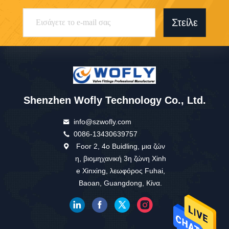
Στείλε
Shenzhen Wofly Technology Co., Ltd.
info@szwofly.com
0086-13430639757
Foor 2, 4ο Buidling, μια ζών
η, βιομηχανική 3η ζώνη Xinh
e Xinxing, λεωφόρος Fuhai,
Baoan, Guangdong, Κίνα.