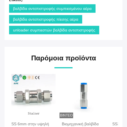
Ετικέτες:
βαλβίδα αντεπιστροφής συμπιεσμένου αέρα
βαλβίδα αντεπιστροφής πίεσης αέρα
unloader συμπιεστών βαλβίδα αντεπιστροφής
Παρόμοια προϊόντα
ΒΊΝΤΕΟ
SS 6mm στην υψηλή
Βιομηχανική βαλβίδα
SS316 υ