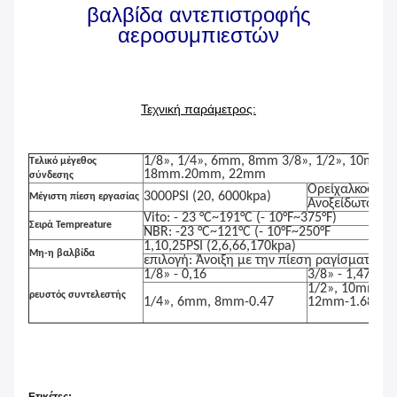
βαλβίδα αντεπιστροφής
αεροσυμπιεστών
Τεχνική παράμετρος:
1/8», 1/4», 6mm, 8mm 3/8», 1/2», 10mm
Τελικό μέγεθος
18mm.20mm, 22mm
σύνδεσης
Ορείχαλκος: 15
3000PSI (20, 6000kpa)
Μέγιστη πίεση εργασίας
Ανοξείδωτο: 31
Vito: - 23 °C~191°C (- 10°F~375°F)
Σειρά Tempreature
NBR: -23 °C~121°C (- 10°F~250°F
1,10,25PSI (2,6,66,170kpa)
Μη-η βαλβίδα
επιλογή: Άνοιξη με την πίεση ραγίσματος μ
1/8» - 0,16
3/8» - 1,47
1/2», 10mm,
4
ρευστός συντελεστής
1/4», 6mm, 8mm-0.47
12mm-1.68