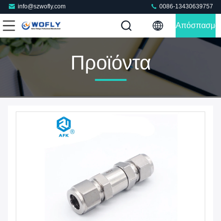
info@szwofly.com
0086-13430639757
Απόσπασμα
Προϊόντα