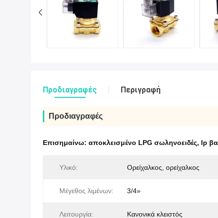
Προδιαγραφές
Περιγραφή
Προδιαγραφές
Επισημαίνω:
αποκλεισμένο LPG σωληνοειδές
,
lp β
Υλικό:
Ορείχαλκος, ορείχαλκος
Μέγεθος λιμένων:
3/4»
Λειτουργία:
Κανονικά κλειστός