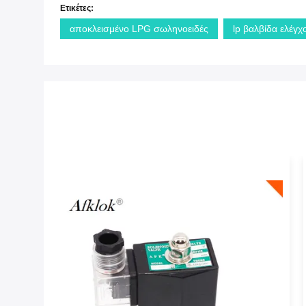
Ετικέτες:
αποκλεισμένο LPG σωληνοειδές
lp βαλβίδα ελέγχ