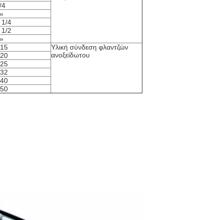
/4
»
 1/4
 1/2
»
15
Υλική σύνδεση φλαντζών
ανοξείδωτου
20
25
32
40
50