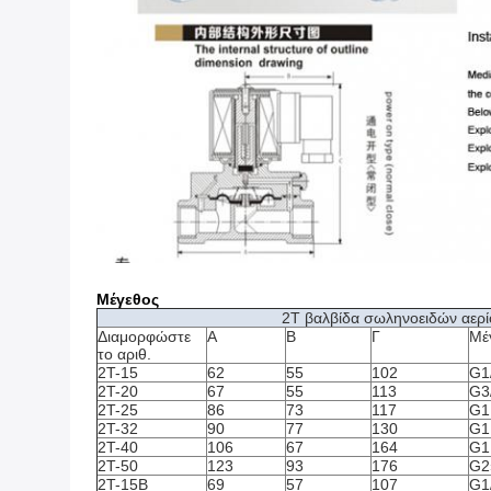
Μέγεθος
2T βαλβίδα σωληνοειδών αερίο
Διαμορφώστε
Α
Β
Γ
Μέ
το αριθ.
2T-15
62
55
102
G1
2T-20
67
55
113
G3
2T-25
86
73
117
G1
2T-32
90
77
130
G1
2T-40
106
67
164
G1
2T-50
123
93
176
G2
2T-15B
69
57
107
G1