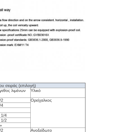
υ σειράς (επιλογή)
γεθος λιμένων
Υλικό
/2
Ορείχαλκος
/4
 1/4
 1/2
»
/2
Ανοξείδωτο