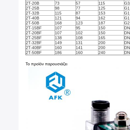
2T-20B
73
57
115
G3
2T-25B
98
77
125
G1
2T-32B
115
87
153
G1
2T-40B
121
94
162
G1
2T-50B
168
123
187
G2
2T-15BF
107
95
150
DN
2T-20BF
107
102
150
DN
2T-25BF
138
108
165
DN
2T-32BF
149
131
200
DN
2T-40BF
160
141
200
DN
2T-50BF
186
160
240
DN
Το προϊόν παρουσιάζει