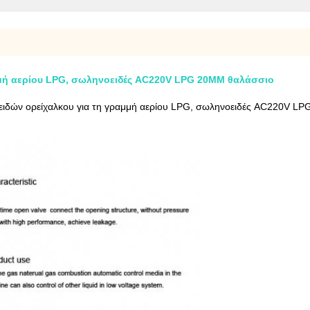
μή αερίου LPG, σωληνοειδές AC220V LPG 20MM θαλάσσιο
ειδών ορείχαλκου για τη γραμμή αερίου LPG, σωληνοειδές AC220V L