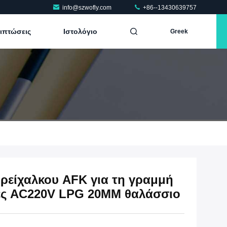
info@szwofly.com
+86--13430639757
ριπτώσεις
Ιστολόγιο
Greek
ρείχαλκου AFK για τη γραμμή
ές AC220V LPG 20MM θαλάσσιο