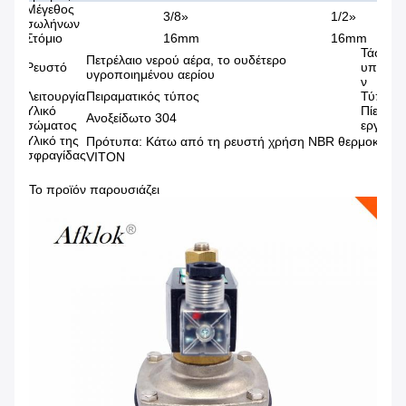
Μέγεθος
3/8»
1/2»
3/4»
σωλήνων
Στόμιο
16mm
16mm
20m
Τάση
Πετρέλαιο νερού αέρα, το ουδέτερο
Ρευστό
υπηρεσ
υγροποιημένου αερίου
ν
Λειτουργία
Πειραματικός τύπος
Τύπος
Υλικό
Πίεση
Ανοξείδωτο 304
σώματος
εργασία
Υλικό της
Πρότυπα: Κάτω από τη ρευστή χρήση NBR θερμοκρασ
σφραγίδας
VITON
Το προϊόν παρουσιάζει