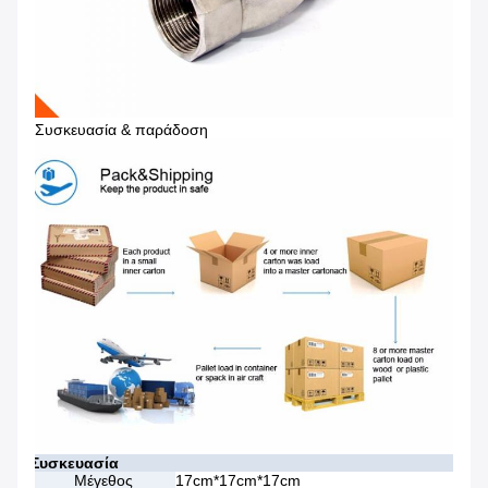
Συσκευασία & παράδοση
Συσκευασία
Μέγεθος
17cm*17cm*17cm