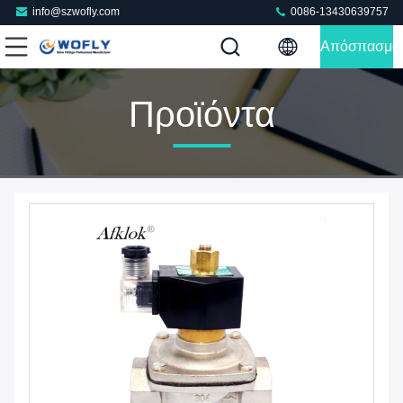
info@szwofly.com
0086-13430639757
Απόσπασμα
Προϊόντα