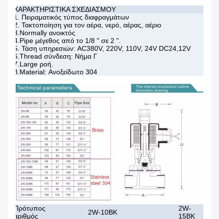
ΧΑΡΑΚΤΗΡΙΣΤΙΚΑ ΣΧΕΔΙΑΣΜΟΥ
1. Πειραματικός τύπος διαφραγμάτων
2. Τακτοποίηση για τον αέρα, νερό, αέρας, αέριο
3.Normally ανοικτός
4.Pipe μέγεθος από το 1/8 " σε 2 ".
5. Τάση υπηρεσιών: AC380V, 220V, 110V, 24V DC24,12V
6.Thread σύνδεση: Νήμα Γ
7.Large ροή.
8.Material: Ανοξείδωτο 304
Πρότυπος
2W-
2W-
2W-10BK
αριθμός
15BK
20B