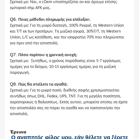
Σχετικά με: Ναι, ο cOem υποστηρίζεται αν και έχουμε επίσης
εμπορικό σήμ AFK μας.
Q6.
Ποιες μέθοδοι πληρωμής για επέλεξαν;
Σχετικά με: Για τη μικρό διαταγή, 100% Paypal, τη Western Union
και T/T εκ των προτέρων. Τη μαζικό αγορά, 30%T/T, τη Western
Union, L/C ως κατάθεση, και την ισορροπία 70% που πληρώνεται
για πριν από την αποστολή.
Q7.
Πόσο περίπου η χρονική ανοχή;
Σχετικά με: Συνήθως, ο χρόνος παράδοσης είναι 5-7 εργάσιμες
ημέρες για το δείγμα, 10-15 εργάσιμες ημέρες για τη μαζική
παραγωγή.
Q8.
Πώς θα στείλετε τα αγαθά;
Σχετικά με: Για το μικρό ποσό, διεθνής σαφής χρησιμοποιείται
συνήθως όπως DHL, Fedex, UPS, TNT. Για τη μεγάλη ποσότητα,
αεροπορικώς ή θαλασσίως. Εκτός αυτού, μπορείτε επίσης να έχετε
την αποστολέα σας να πάρει τα αγαθά και να τακτοποιήσει την
αποστολή.
Έρευνα
Ο αγαπητός φίλος μου, εάν θέλετε να ξέρετε