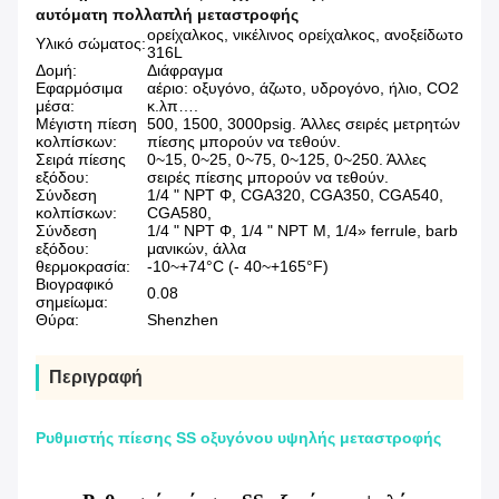
αυτόματη πολλαπλή μεταστροφής
ορείχαλκος, νικέλινος ορείχαλκος, ανοξείδωτο
Υλικό σώματος:
316L
Δομή:
Διάφραγμα
Εφαρμόσιμα
αέριο: οξυγόνο, άζωτο, υδρογόνο, ήλιο, CO2
μέσα:
κ.λπ….
Μέγιστη πίεση
500, 1500, 3000psig. Άλλες σειρές μετρητών
κολπίσκων:
πίεσης μπορούν να τεθούν.
Σειρά πίεσης
0~15, 0~25, 0~75, 0~125, 0~250. Άλλες
εξόδου:
σειρές πίεσης μπορούν να τεθούν.
Σύνδεση
1/4 " NPT Φ, CGA320, CGA350, CGA540,
κολπίσκων:
CGA580,
Σύνδεση
1/4 " NPT Φ, 1/4 " NPT Μ, 1/4» ferrule, barb
εξόδου:
μανικών, άλλα
θερμοκρασία:
-10~+74°C (- 40~+165°F)
Βιογραφικό
0.08
σημείωμα:
Θύρα:
Shenzhen
Περιγραφή
Ρυθμιστής πίεσης SS οξυγόνου υψηλής μεταστροφής