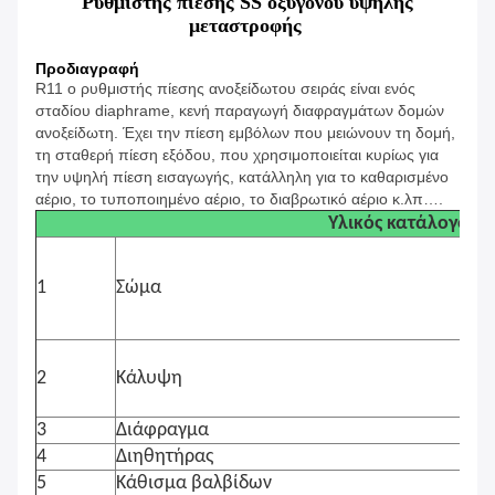
Ρυθμιστής πίεσης SS οξυγόνου υψηλής
μεταστροφής
Προδιαγραφή
R11 ο ρυθμιστής πίεσης ανοξείδωτου σειράς είναι ενός
σταδίου diaphrame, κενή παραγωγή διαφραγμάτων δομών
ανοξείδωτη. Έχει την πίεση εμβόλων που μειώνουν τη δομή,
τη σταθερή πίεση εξόδου, που χρησιμοποιείται κυρίως για
την υψηλή πίεση εισαγωγής, κατάλληλη για το καθαρισμένο
αέριο, το τυποποιημένο αέριο, το διαβρωτικό αέριο κ.λπ….
Υλικός κατάλογος
1
Σώμα
2
Κάλυψη
3
Διάφραγμα
4
Διηθητήρας
5
Κάθισμα βαλβίδων