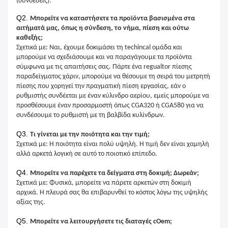
(συνδέσεις).
Q2.
Μπορείτε να καταστήσετε τα προϊόντα βασισμένα στα
αιτήματά μας, όπως η σύνδεση, το νήμα, πίεση και ούτω
καθεξής;
Σχετικά με: Ναι, έχουμε δοκιμάσει τη techincal ομάδα και
μπορούμε να σχεδιάσουμε και να παραγάγουμε τα προϊόντα
σύμφωνα με τις απαιτήσεις σας. Πάρτε ένα regualtor πίεσης
παραδείγματος χάριν, μπορούμε να θέσουμε τη σειρά του μετρητή
πίεσης που χορηγεί την πραγματική πίεση εργασίας, εάν ο
ρυθμιστής συνδέεται με έναν κύλινδρο αερίου, εμείς μπορούμε να
προσθέσουμε έναν προσαρμοστή όπως CGA320 ή CGA580 για να
συνδέσουμε το ρυθμιστή με τη βαλβίδα κυλίνδρων.
Q3.
Τι γίνεται με την ποιότητα και την τιμή;
Σχετικά με: Η ποιότητα είναι πολύ υψηλή. Η τιμή δεν είναι χαμηλή
αλλά αρκετά λογική σε αυτό το ποιοτικό επίπεδο.
Q4.
Μπορείτε να παρέχετε τα δείγματα στη δοκιμή; Δωρεάν;
Σχετικά με: Φυσικά, μπορείτε να πάρετε αρκετών στη δοκιμή
αρχικά. Η πλευρά σας θα επιβαρυνθεί το κόστος λόγω της υψηλής
αξίας της.
Q5.
Μπορείτε να λειτουργήσετε τις διαταγές cOem;