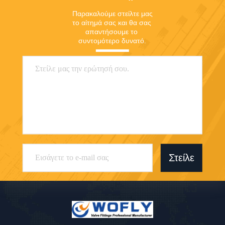
Παρακαλούμε στείλτε μας 
το αίτημά σας και θα σας 
απαντήσουμε το 
συντομότερο δυνατό.
Στείλε