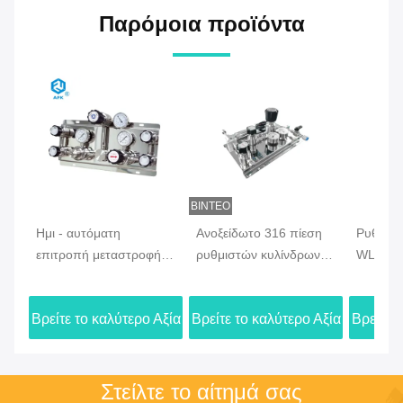
Παρόμοια προϊόντα
ΒΊΝΤΕΟ
Ημι - αυτόματη
Ανοξείδωτο 316 πίεση
Ρυθμιστ
επιτροπή μεταστροφής
ρυθμιστών κυλίνδρων
WL300 
αερίου S.S. για το αέριο
αερίου για το αργό
ανοξείδ
αζώτου 500 Psig μακριά
υδρογόνου αζώτου
συστημ
Βρείτε το καλύτερο Αξία
Βρείτε το καλύτερο Αξία
Βρείτε 
διάρκεια ζωής
Στείλτε το αίτημά σας