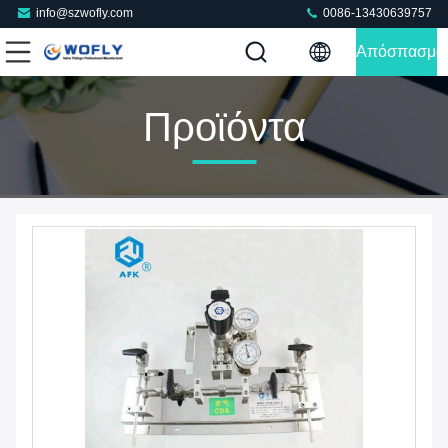
info@szwofly.com
0086-13430639757
Απόσπασμα
Προϊόντα