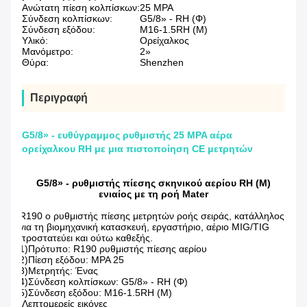
Ανώτατη πίεση κολπίσκων:
25 MPA
Σύνδεση κολπίσκων:
G5/8» - RH (Φ)
Σύνδεση εξόδου:
M16-1.5RH (Μ)
Υλικό:
Ορείχαλκος
Μανόμετρο:
2»
Θύρα:
Shenzhen
Περιγραφή
G5/8» - ευθύγραμμος ρυθμιστής 25 MPA αέρα
ορείχαλκου RH με μια πιστοποίηση CE μετρητών
G5/8» - ρυθμιστής πίεσης σκηνικού αερίου RH (Μ)
ενιαίος με τη ροή Mater
R190 ο ρυθμιστής πίεσης μετρητών ροής σειράς, κατάλληλος
για τη βιομηχανική κατασκευή, εργαστήριο, αέριο MIG/TIG
προστατεύει και ούτω καθεξής.
1)Πρότυπο: R190 ρυθμιστής πίεσης αερίου
2)Πίεση εξόδου: MPA 25
3)Μετρητής: Ένας
4)Σύνδεση κολπίσκων: G5/8» - RH (Φ)
5)Σύνδεση εξόδου: M16-1.5RH (Μ)
Λεπτομερείς εικόνες